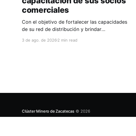
capacitación de sus socios
comerciales
Con el objetivo de fortalecer las capacidades
de su red de distribución y brindar
herramientas que contribuyan a mejorar el
3 de ago. de 2026
2 min read
desempeño comercial y técnico, Milwaukee
llevó a cabo una capacitación interna en las
instalaciones del Clúster Minero de Zacatecas,
dirigida a la fuerza de ventas de su distribuidor
FiZac. La
Clúster Minero de Zacatecas
© 2026