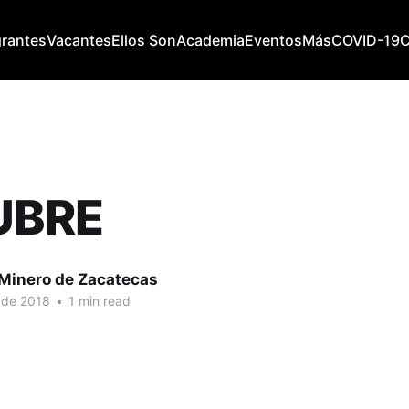
grantes
Vacantes
Ellos Son
Academia
Eventos
Más
COVID-19
UBRE
 Minero de Zacatecas
 de 2018
•
1 min read