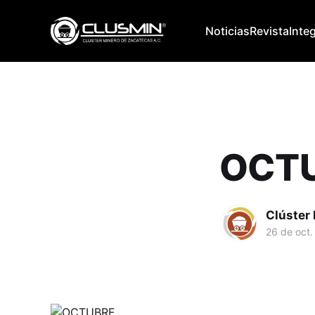
Noticias
Revista
Inte
OCT
Clúster
26 de oct.