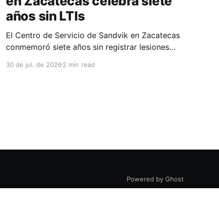
en Zacatecas celebra siete
años sin LTIs
El Centro de Servicio de Sandvik en Zacatecas
conmemoró siete años sin registrar lesiones
con tiempo perdido (LTIs), un logro que refleja
30 de jul. de 2026
2 min read
la consolidación de una cultura de seguridad
construida de manera constante y que
contribuye al fortalecimiento del ecosistema
minero del estado. La minería en Zacatecas se
ha consolidado
Powered by Ghost