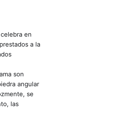
celebra en
prestados a la
ados
mama son
piedra angular
ozmente, se
to, las