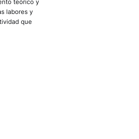
ento teórico y
as labores y
tividad que