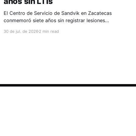
años sin LTIs
El Centro de Servicio de Sandvik en Zacatecas
conmemoró siete años sin registrar lesiones
con tiempo perdido (LTIs), un logro que refleja
30 de jul. de 2026
2 min read
la consolidación de una cultura de seguridad
construida de manera constante y que
contribuye al fortalecimiento del ecosistema
minero del estado. La minería en Zacatecas se
ha consolidado
Powered by Ghost