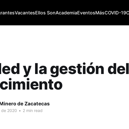
grantes
Vacantes
Ellos Son
Academia
Eventos
Más
COVID-19
led y la gestión de
cimiento
 Minero de Zacatecas
. de 2020
•
2 min read