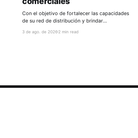
comerciales
Con el objetivo de fortalecer las capacidades
de su red de distribución y brindar
herramientas que contribuyan a mejorar el
3 de ago. de 2026
2 min read
desempeño comercial y técnico, Milwaukee
llevó a cabo una capacitación interna en las
instalaciones del Clúster Minero de Zacatecas,
dirigida a la fuerza de ventas de su distribuidor
FiZac. La
Clúster Minero de Zacatecas
© 2026