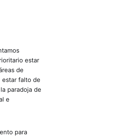
entamos
oritario estar
 áreas de
 estar falto de
la paradoja de
al e
ento para