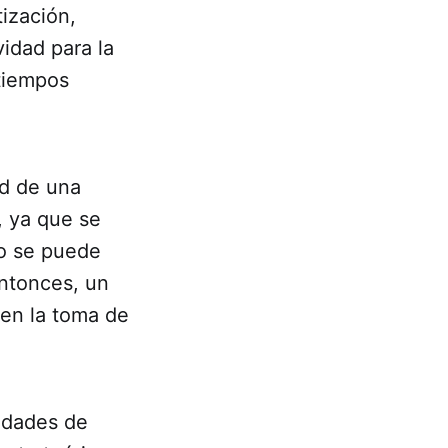
tización,
vidad para la
tiempos
ad de una
, ya que se
no se puede
entonces, un
 en la toma de
idades de