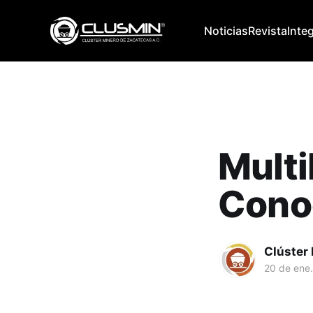
Noticias
Revista
Inte
Multi
Cono
Clúster
20 de ene