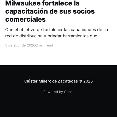
Milwaukee fortalece la
capacitación de sus socios
comerciales
Con el objetivo de fortalecer las capacidades de su
red de distribución y brindar herramientas que
contribuyan a mejorar el desempeño comercial y
3 de ago. de 2026
2 min read
técnico, Milwaukee llevó a cabo una capacitación
interna en las instalaciones del Clúster Minero de
Zacatecas, dirigida a la fuerza de ventas de su
distribuidor FiZac. La
Clúster Minero de Zacatecas
© 2026
Powered by Ghost