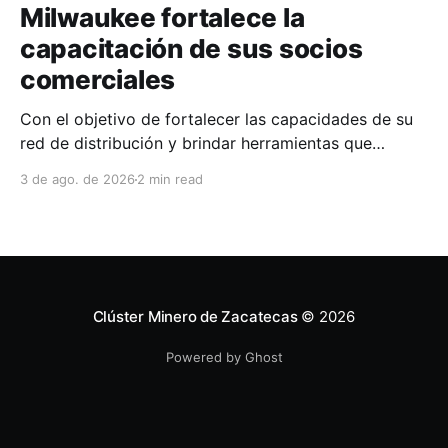
Milwaukee fortalece la
capacitación de sus socios
comerciales
Con el objetivo de fortalecer las capacidades de su
red de distribución y brindar herramientas que
contribuyan a mejorar el desempeño comercial y
3 de ago. de 2026
2 min read
técnico, Milwaukee llevó a cabo una capacitación
interna en las instalaciones del Clúster Minero de
Zacatecas, dirigida a la fuerza de ventas de su
distribuidor FiZac. La
Clúster Minero de Zacatecas
© 2026
Powered by Ghost