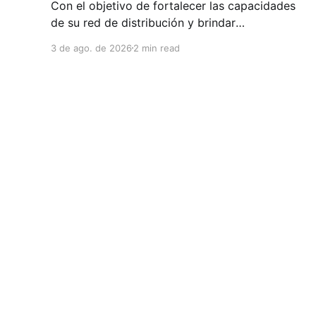
Con el objetivo de fortalecer las capacidades
de su red de distribución y brindar
herramientas que contribuyan a mejorar el
3 de ago. de 2026
2 min read
desempeño comercial y técnico, Milwaukee
llevó a cabo una capacitación interna en las
instalaciones del Clúster Minero de Zacatecas,
dirigida a la fuerza de ventas de su distribuidor
FiZac. La
Clúster Minero de Zacatecas
© 2026