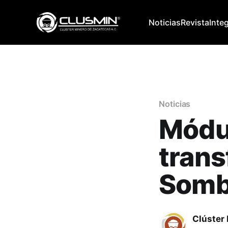
Noticias
Revista
Inte
Noticias
Módul
trans
Somb
Clúster