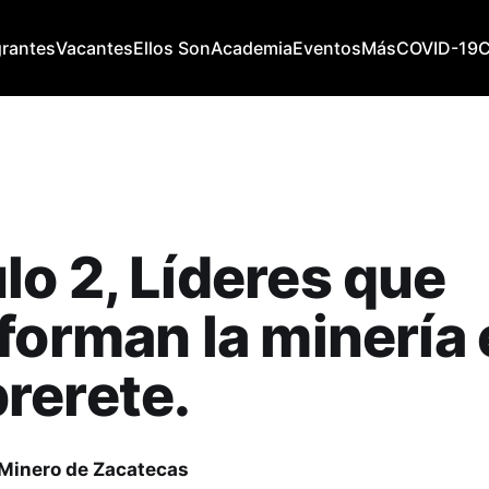
grantes
Vacantes
Ellos Son
Academia
Eventos
Más
COVID-19
o 2, Líderes que
forman la minería
rerete.
 Minero de Zacatecas