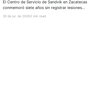
El Centro de Servicio de Sandvik en Zacatecas
conmemoró siete años sin registrar lesiones
con tiempo perdido (LTIs), un logro que refleja
30 de jul. de 2026
2 min read
la consolidación de una cultura de seguridad
construida de manera constante y que
contribuye al fortalecimiento del ecosistema
minero del estado. La minería en Zacatecas se
ha consolidado
Powered by Ghost