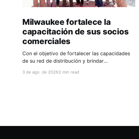
Milwaukee fortalece la
capacitación de sus socios
comerciales
Con el objetivo de fortalecer las capacidades
de su red de distribución y brindar
herramientas que contribuyan a mejorar el
3 de ago. de 2026
2 min read
desempeño comercial y técnico, Milwaukee
llevó a cabo una capacitación interna en las
instalaciones del Clúster Minero de Zacatecas,
dirigida a la fuerza de ventas de su distribuidor
FiZac. La