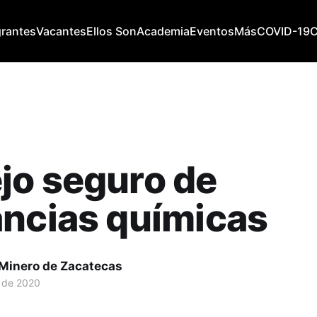
grantes
Vacantes
Ellos Son
Academia
Eventos
Más
COVID-19
jo seguro de
ncias químicas
 Minero de Zacatecas
. de 2020