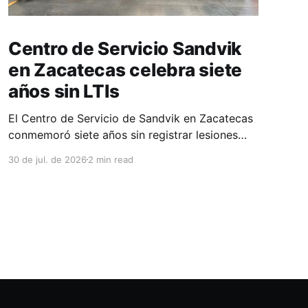
Centro de Servicio Sandvik
en Zacatecas celebra siete
años sin LTIs
El Centro de Servicio de Sandvik en Zacatecas
conmemoró siete años sin registrar lesiones
con tiempo perdido (LTIs), un logro que refleja
30 de jul. de 2026
2 min read
la consolidación de una cultura de seguridad
construida de manera constante y que
contribuye al fortalecimiento del ecosistema
minero del estado. La minería en Zacatecas se
ha consolidado