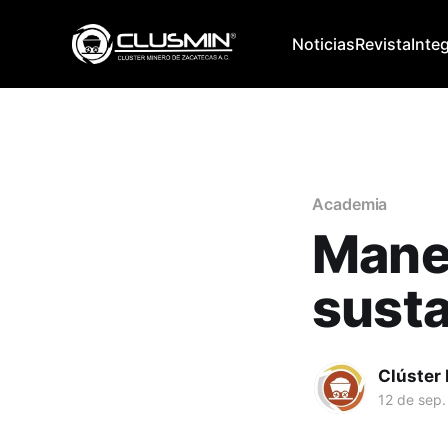
Noticias
Revista
Inte
Academia
Mane
susta
Clúster
12 de sep