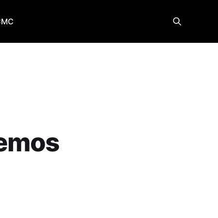
CMC
nemos