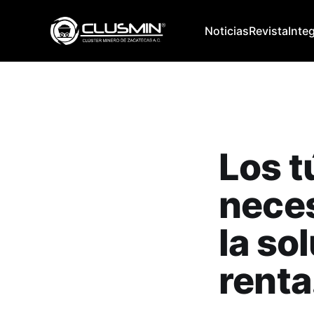
Noticias
Revista
Inte
Los t
neces
la so
renta.