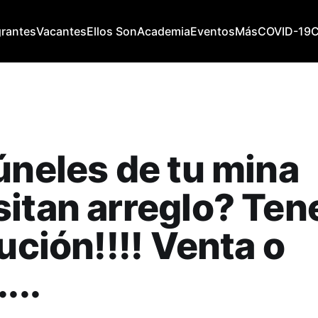
grantes
Vacantes
Ellos Son
Academia
Eventos
Más
COVID-19
úneles de tu mina
itan arreglo? Te
lución!!!! Venta o
...