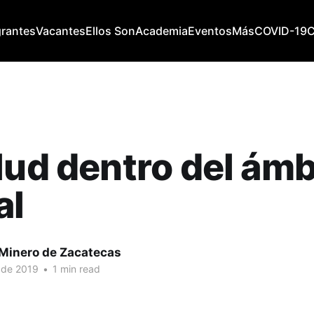
grantes
Vacantes
Ellos Son
Academia
Eventos
Más
COVID-19
lud dentro del ámb
al
 Minero de Zacatecas
 de 2019
•
1 min read