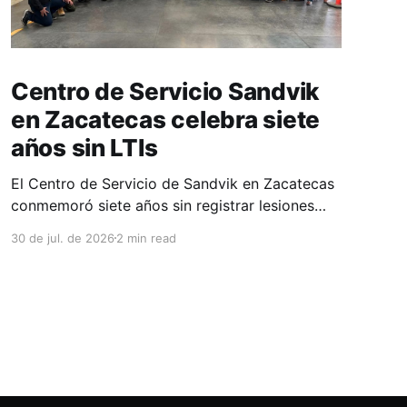
Centro de Servicio Sandvik
en Zacatecas celebra siete
años sin LTIs
El Centro de Servicio de Sandvik en Zacatecas
conmemoró siete años sin registrar lesiones
con tiempo perdido (LTIs), un logro que refleja
30 de jul. de 2026
2 min read
la consolidación de una cultura de seguridad
construida de manera constante y que
contribuye al fortalecimiento del ecosistema
minero del estado. La minería en Zacatecas se
ha consolidado