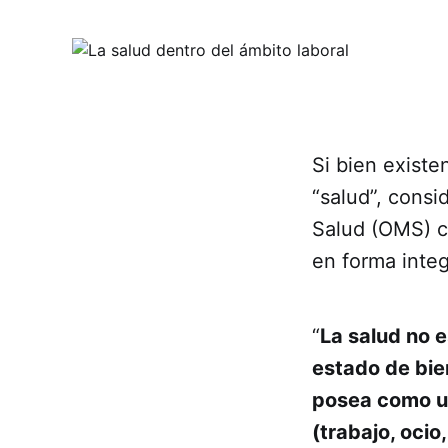
Si bien exis
“salud”, consi
Salud (OMS) c
en forma integ
“
La salud no 
estado de bien
posea como un
(trabajo, ocio