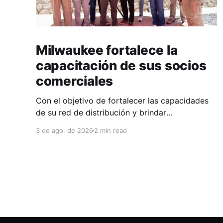
Milwaukee fortalece la
capacitación de sus socios
comerciales
Con el objetivo de fortalecer las capacidades
de su red de distribución y brindar
herramientas que contribuyan a mejorar el
3 de ago. de 2026
2 min read
desempeño comercial y técnico, Milwaukee
llevó a cabo una capacitación interna en las
instalaciones del Clúster Minero de Zacatecas,
dirigida a la fuerza de ventas de su distribuidor
FiZac. La