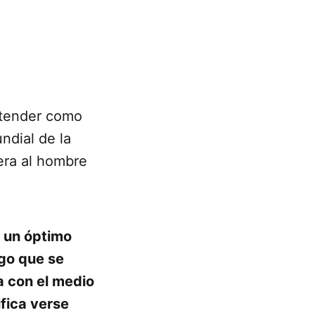
ntender como
ndial de la
era al hombre
 un óptimo
lgo que se
a con el medio
ifica verse