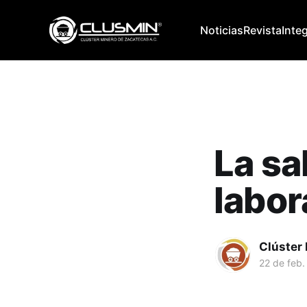
Noticias
Revista
Inte
La sa
labor
Clúster
22 de feb.