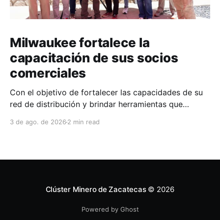
Milwaukee fortalece la
capacitación de sus socios
comerciales
Con el objetivo de fortalecer las capacidades de su
red de distribución y brindar herramientas que
contribuyan a mejorar el desempeño comercial y
3 de ago. de 2026
2 min read
técnico, Milwaukee llevó a cabo una capacitación
interna en las instalaciones del Clúster Minero de
Zacatecas, dirigida a la fuerza de ventas de su
distribuidor FiZac. La
Clúster Minero de Zacatecas
© 2026
Powered by Ghost