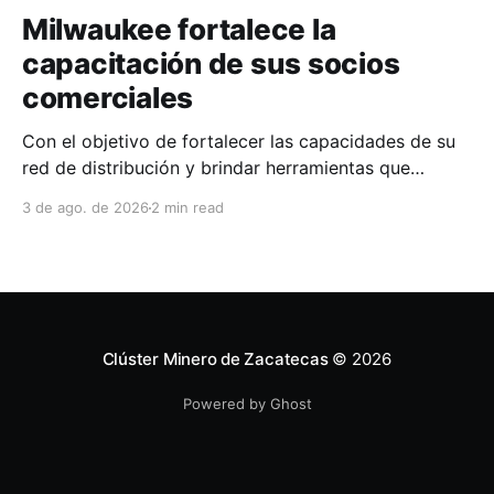
Milwaukee fortalece la
capacitación de sus socios
comerciales
Con el objetivo de fortalecer las capacidades de su
red de distribución y brindar herramientas que
contribuyan a mejorar el desempeño comercial y
3 de ago. de 2026
2 min read
técnico, Milwaukee llevó a cabo una capacitación
interna en las instalaciones del Clúster Minero de
Zacatecas, dirigida a la fuerza de ventas de su
distribuidor FiZac. La
Clúster Minero de Zacatecas
© 2026
Powered by Ghost