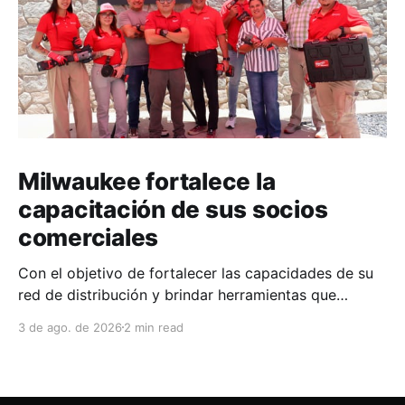
Milwaukee fortalece la
capacitación de sus socios
comerciales
Con el objetivo de fortalecer las capacidades de su
red de distribución y brindar herramientas que
contribuyan a mejorar el desempeño comercial y
3 de ago. de 2026
2 min read
técnico, Milwaukee llevó a cabo una capacitación
interna en las instalaciones del Clúster Minero de
Zacatecas, dirigida a la fuerza de ventas de su
distribuidor FiZac. La