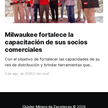
Milwaukee fortalece la
capacitación de sus socios
comerciales
Con el objetivo de fortalecer las capacidades de su
red de distribución y brindar herramientas que
contribuyan a mejorar el desempeño comercial y
3 de ago. de 2026
2 min read
técnico, Milwaukee llevó a cabo una capacitación
interna en las instalaciones del Clúster Minero de
Zacatecas, dirigida a la fuerza de ventas de su
distribuidor FiZac. La
Clúster Minero de Zacatecas
© 2026