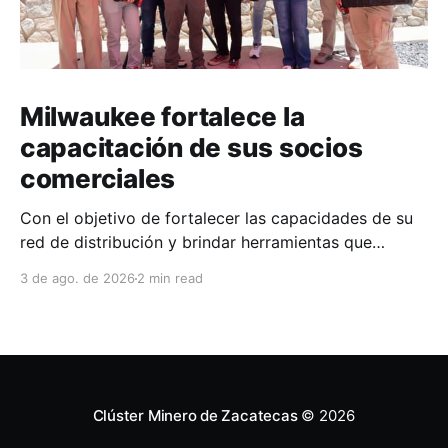
Milwaukee fortalece la
capacitación de sus socios
comerciales
Con el objetivo de fortalecer las capacidades de su
red de distribución y brindar herramientas que
contribuyan a mejorar el desempeño comercial y
3 de ago. de 2026
2 min read
técnico, Milwaukee llevó a cabo una capacitación
interna en las instalaciones del Clúster Minero de
Zacatecas, dirigida a la fuerza de ventas de su
distribuidor FiZac. La
Clúster Minero de Zacatecas
© 2026