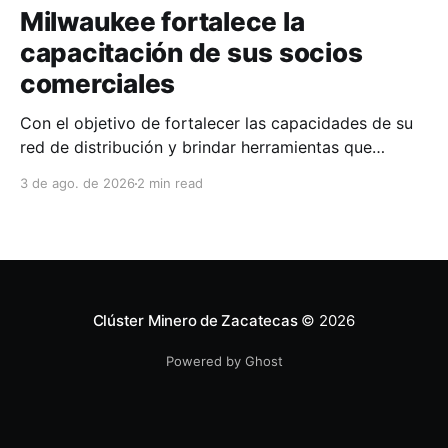
Milwaukee fortalece la
capacitación de sus socios
comerciales
Con el objetivo de fortalecer las capacidades de su
red de distribución y brindar herramientas que
contribuyan a mejorar el desempeño comercial y
3 de ago. de 2026
2 min read
técnico, Milwaukee llevó a cabo una capacitación
interna en las instalaciones del Clúster Minero de
Zacatecas, dirigida a la fuerza de ventas de su
distribuidor FiZac. La
Clúster Minero de Zacatecas
© 2026
Powered by Ghost