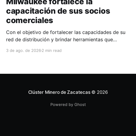
Milwaukee fortalece la
capacitación de sus socios
comerciales
Con el objetivo de fortalecer las capacidades de su
red de distribución y brindar herramientas que
contribuyan a mejorar el desempeño comercial y
3 de ago. de 2026
2 min read
técnico, Milwaukee llevó a cabo una capacitación
interna en las instalaciones del Clúster Minero de
Zacatecas, dirigida a la fuerza de ventas de su
distribuidor FiZac. La
Clúster Minero de Zacatecas
© 2026
Powered by Ghost