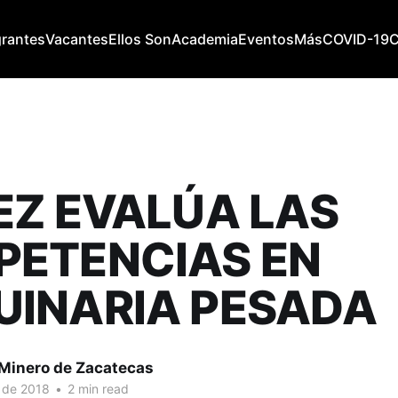
grantes
Vacantes
Ellos Son
Academia
Eventos
Más
COVID-19
EZ EVALÚA LAS
ETENCIAS EN
INARIA PESADA
 Minero de Zacatecas
 de 2018
•
2 min read