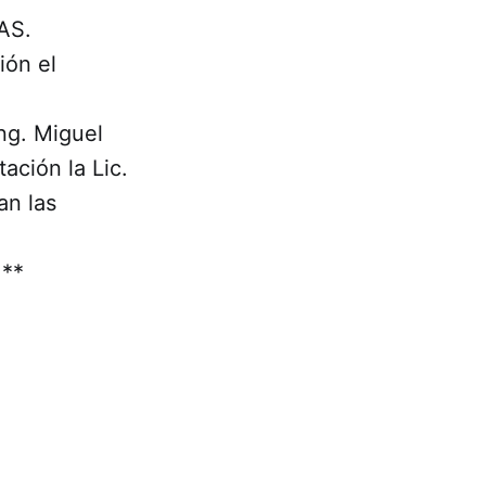
AS.
ión el
ng. Miguel
ación la Lic.
an las
.**