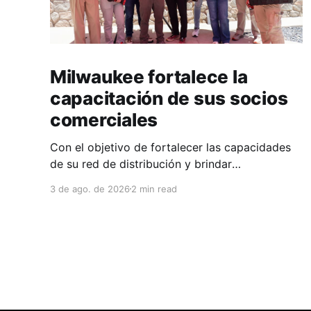
Milwaukee fortalece la
capacitación de sus socios
comerciales
Con el objetivo de fortalecer las capacidades
de su red de distribución y brindar
herramientas que contribuyan a mejorar el
3 de ago. de 2026
2 min read
desempeño comercial y técnico, Milwaukee
llevó a cabo una capacitación interna en las
instalaciones del Clúster Minero de Zacatecas,
dirigida a la fuerza de ventas de su distribuidor
FiZac. La