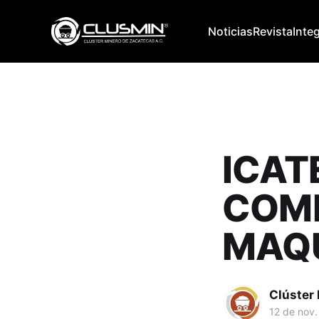
Noticias
Revista
Inte
ICAT
COMP
MAQU
Clúster
12 de nov.