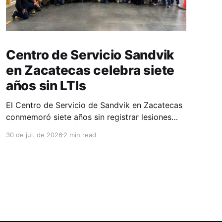
Centro de Servicio Sandvik
en Zacatecas celebra siete
años sin LTIs
El Centro de Servicio de Sandvik en Zacatecas
conmemoró siete años sin registrar lesiones
con tiempo perdido (LTIs), un logro que refleja
30 de jul. de 2026
2 min read
la consolidación de una cultura de seguridad
construida de manera constante y que
contribuye al fortalecimiento del ecosistema
minero del estado. La minería en Zacatecas se
ha consolidado