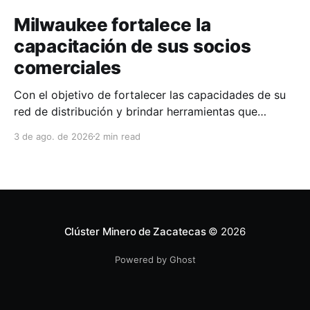
Milwaukee fortalece la
capacitación de sus socios
comerciales
Con el objetivo de fortalecer las capacidades de su
red de distribución y brindar herramientas que
contribuyan a mejorar el desempeño comercial y
3 de ago. de 2026
2 min read
técnico, Milwaukee llevó a cabo una capacitación
interna en las instalaciones del Clúster Minero de
Zacatecas, dirigida a la fuerza de ventas de su
distribuidor FiZac. La
Clúster Minero de Zacatecas
© 2026
Powered by Ghost