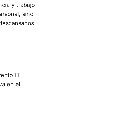
ncia y trabajo
personal, sino
y descansados
ecto El
va en el