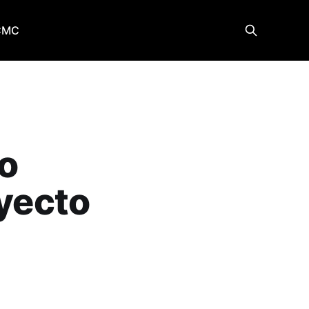
CMC
o
oyecto