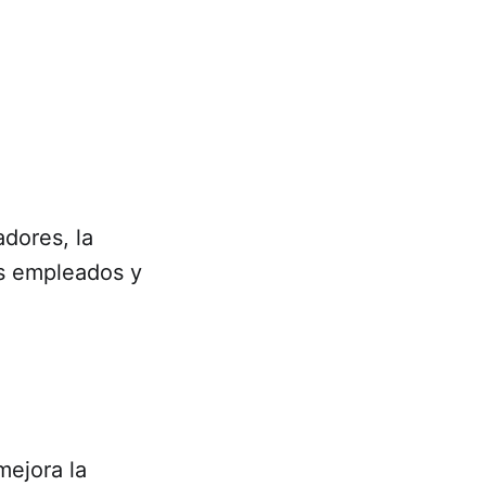
adores, la
os empleados y
mejora la