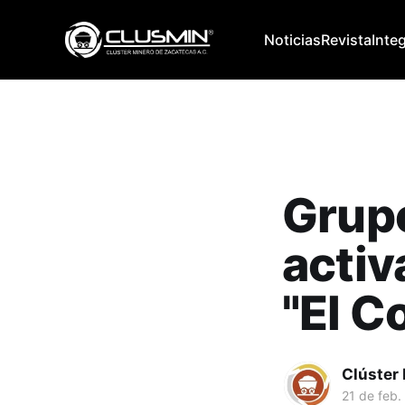
Noticias
Revista
Inte
Grup
activ
"El C
Clúster
21 de feb.