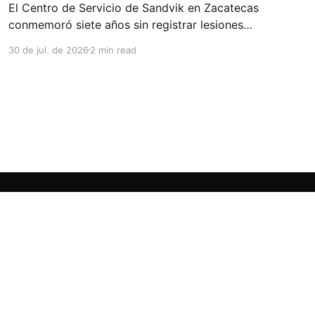
El Centro de Servicio de Sandvik en Zacatecas
conmemoró siete años sin registrar lesiones
con tiempo perdido (LTIs), un logro que refleja
30 de jul. de 2026
2 min read
la consolidación de una cultura de seguridad
construida de manera constante y que
contribuye al fortalecimiento del ecosistema
minero del estado. La minería en Zacatecas se
ha consolidado
Powered by Ghost