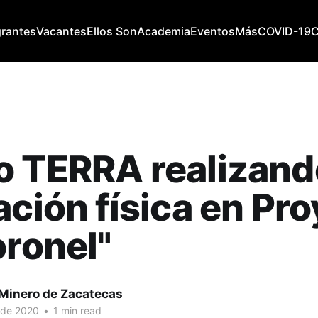
grantes
Vacantes
Ellos Son
Academia
Eventos
Más
COVID-19
o TERRA realizand
ación física en Pr
oronel"
 Minero de Zacatecas
 de 2020
•
1 min read