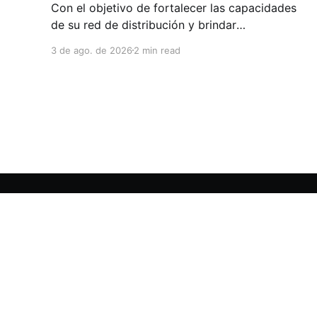
Con el objetivo de fortalecer las capacidades
de su red de distribución y brindar
herramientas que contribuyan a mejorar el
3 de ago. de 2026
2 min read
desempeño comercial y técnico, Milwaukee
llevó a cabo una capacitación interna en las
instalaciones del Clúster Minero de Zacatecas,
dirigida a la fuerza de ventas de su distribuidor
FiZac. La
Clúster Minero de Zacatecas
© 2026