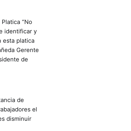
 Platica “No
 identificar y
 esta platica
tañeda Gerente
esidente de
tancia de
rabajadores el
es disminuir