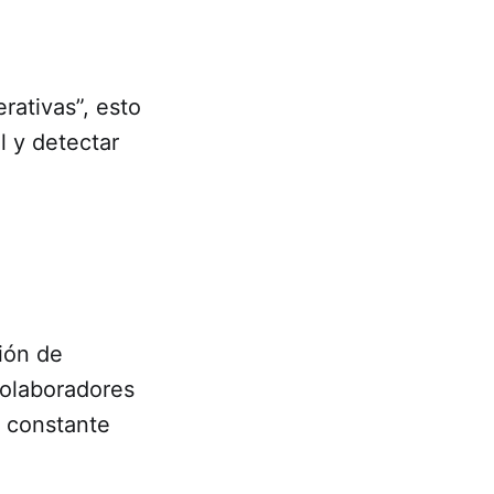
rativas”, esto
l y detectar
ión de
colaboradores
a constante