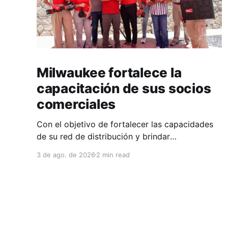
Milwaukee fortalece la
capacitación de sus socios
comerciales
Con el objetivo de fortalecer las capacidades
de su red de distribución y brindar
herramientas que contribuyan a mejorar el
3 de ago. de 2026
2 min read
desempeño comercial y técnico, Milwaukee
llevó a cabo una capacitación interna en las
instalaciones del Clúster Minero de Zacatecas,
dirigida a la fuerza de ventas de su distribuidor
FiZac. La