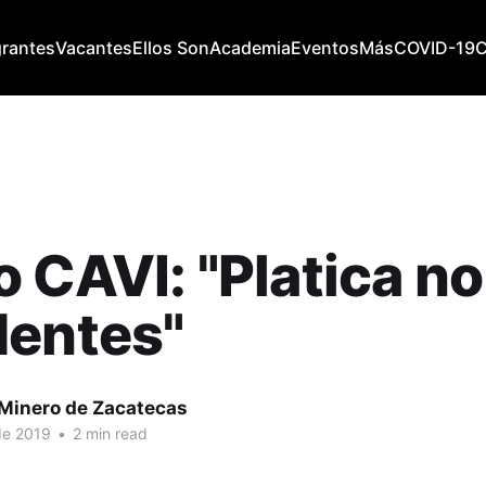
grantes
Vacantes
Ellos Son
Academia
Eventos
Más
COVID-19
 CAVI: "Platica n
dentes"
 Minero de Zacatecas
 de 2019
•
2 min read