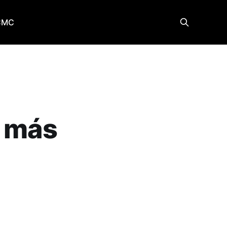
CMC
o más