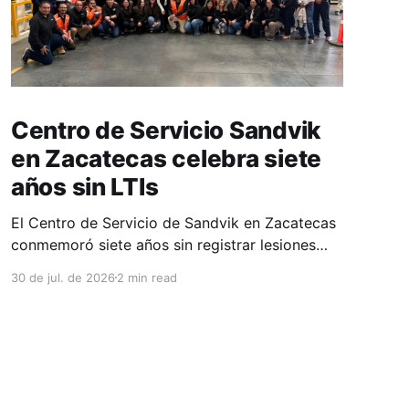
Centro de Servicio Sandvik
en Zacatecas celebra siete
años sin LTIs
El Centro de Servicio de Sandvik en Zacatecas
conmemoró siete años sin registrar lesiones
con tiempo perdido (LTIs), un logro que refleja
30 de jul. de 2026
2 min read
la consolidación de una cultura de seguridad
construida de manera constante y que
contribuye al fortalecimiento del ecosistema
minero del estado. La minería en Zacatecas se
ha consolidado