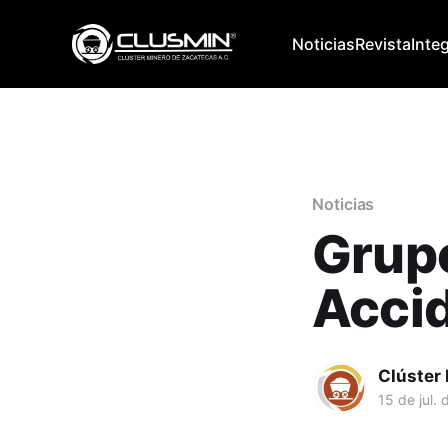
Noticias
Revista
Inte
Noticias
Grupo
Acci
Clúster
15 de jul.