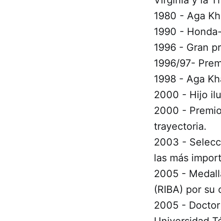
1980 - Aga Kha
1990 - Honda-P
1996 - Gran p
1996/97- Premi
1998 - Aga Kh
2000 - Hijo il
2000 - Premio 
trayectoria.
2003 - Selecc
las más import
2005 - Medalla
(RIBA) por su 
2005 - Doctor 
Universidad T