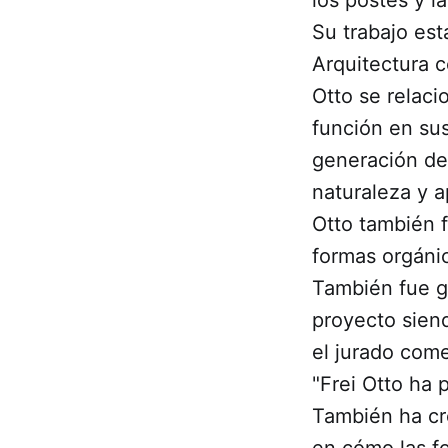
Su trabajo est
Arquitectura c
Otto se relaci
función en sus
generación de 
naturaleza y a
Otto también f
formas orgáni
También fue g
proyecto siend
el jurado com
"Frei Otto ha 
También ha cr
en cómo las f