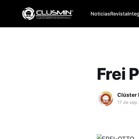
Noticias
Revista
Inte
Frei 
Clúster
17 de sep.