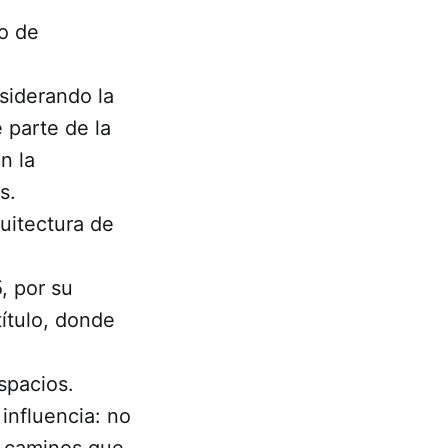
to de
nsiderando la
 parte de la
n la
s.
uitectura de
, por su
ítulo, donde
spacios.
influencia: no
s caminos que