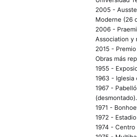
2005 - Ausste
Moderne (26 d
2006 - Praemiu
Association y 
2015 - Premio 
Obras más rep
1955 - Exposi
1963 - Iglesi
1967 - Pabell
(desmontado)
1971 - Bonho
1972 - Estadi
1974 - Centro
1975 - Multih