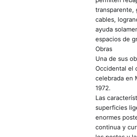
transparente,
cables, logran
ayuda solamen
espacios de g
Obras
Una de sus ob
Occidental el 
celebrada en M
1972.
Las caracterís
superficies li
enormes poste
continua y cur
los postes y la