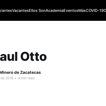
grantes
Vacantes
Ellos Son
Academia
Eventos
Más
COVID-19
Paul Otto
 Minero de Zacatecas
 de 2018
•
4 min read