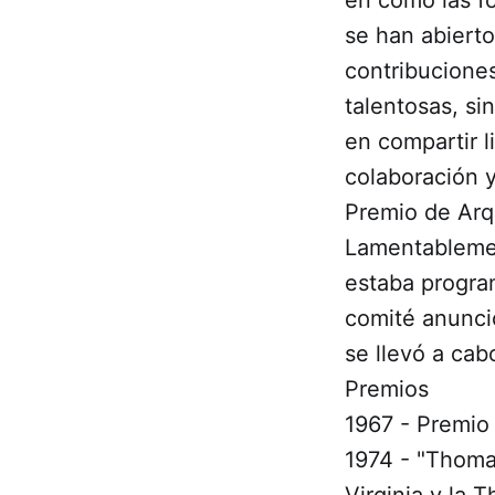
se han abierto
contribuciones
talentosas, si
en compartir l
colaboración y
Premio de Arqu
Lamentablement
estaba program
comité anunció
se llevó a cab
Premios
1967 - Premio 
1974 - "Thoma
Virginia y la 