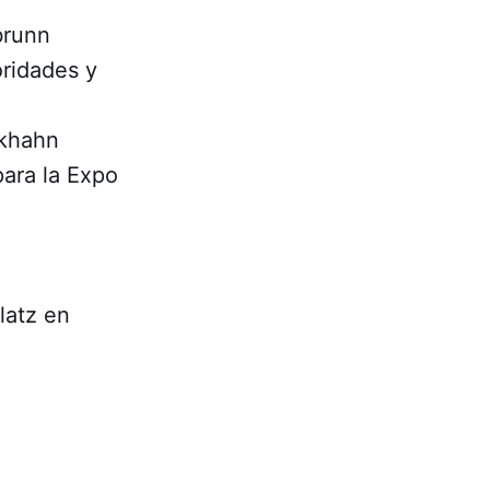
brunn
oridades y
lkhahn
para la Expo
latz en