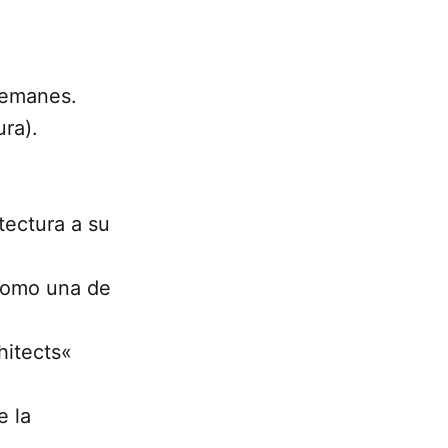
lemanes.
ra).
tectura a su
 como una de
hitects«
e la