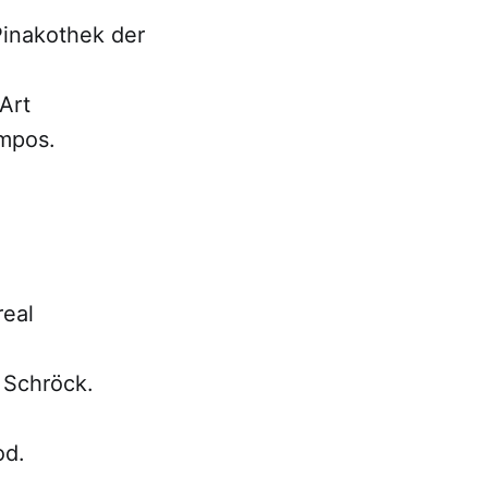
inakothek der
Art
ampos.
real
 Schröck.
od.