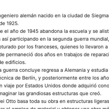
Ingeniero alemán nacido en la ciudad de Siegma
de 1925.
 el año de 1945 abandona la escuela y se alist
 así participando en la segunda guerra mundial
turado por los franceses, quienes lo llevaron a
nde permaneció dos años en trabajos de reparac
e edificios.
a guerra concluye regresa a Alemania y estudia 
cnica de Berlín, y posteriormente entre los añ
 un viaje por Estados Unidos donde adquirió con
 imaginar las grandiosas estructuras que creó.
rei Otto basa toda su obra en estructuras ligeras
jar el empleo de material y obtener una obra m