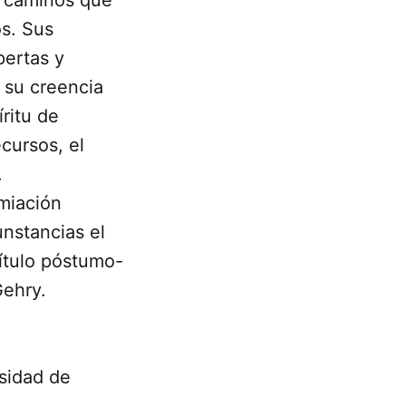
os. Sus
pertas y
, su creencia
ritu de
cursos, el
.
emiación
unstancias el
título póstumo-
Gehry.
rsidad de