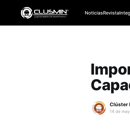
Noticias
Revista
Inte
Impor
Capa
Clúster
14 de may