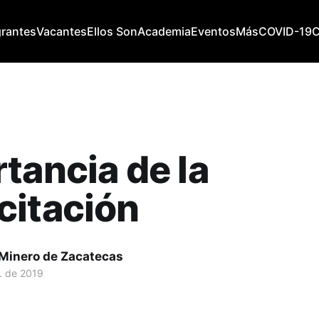
grantes
Vacantes
Ellos Son
Academia
Eventos
Más
COVID-19
tancia de la
citación
 Minero de Zacatecas
. de 2019