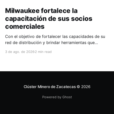
Milwaukee fortalece la
capacitación de sus socios
comerciales
Con el objetivo de fortalecer las capacidades de su
red de distribución y brindar herramientas que
contribuyan a mejorar el desempeño comercial y
3 de ago. de 2026
2 min read
técnico, Milwaukee llevó a cabo una capacitación
interna en las instalaciones del Clúster Minero de
Zacatecas, dirigida a la fuerza de ventas de su
distribuidor FiZac. La
Clúster Minero de Zacatecas
© 2026
Powered by Ghost