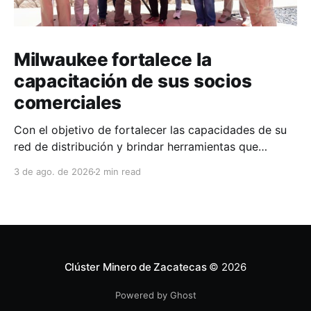
Milwaukee fortalece la
capacitación de sus socios
comerciales
Con el objetivo de fortalecer las capacidades de su
red de distribución y brindar herramientas que
contribuyan a mejorar el desempeño comercial y
3 de ago. de 2026
2 min read
técnico, Milwaukee llevó a cabo una capacitación
interna en las instalaciones del Clúster Minero de
Zacatecas, dirigida a la fuerza de ventas de su
distribuidor FiZac. La
Clúster Minero de Zacatecas
© 2026
Powered by Ghost