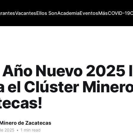
grantes
Vacantes
Ellos Son
Academia
Eventos
Más
COVID-19
z Año Nuevo 2025 
 el Clúster Miner
tecas!
 Minero de Zacatecas
de 2025
•
1 min read