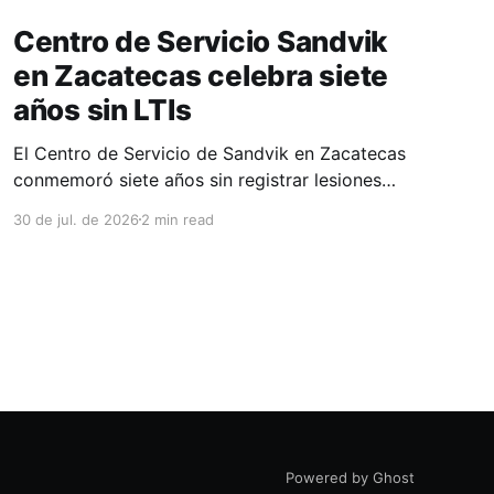
Centro de Servicio Sandvik
en Zacatecas celebra siete
años sin LTIs
El Centro de Servicio de Sandvik en Zacatecas
conmemoró siete años sin registrar lesiones
con tiempo perdido (LTIs), un logro que refleja
30 de jul. de 2026
2 min read
la consolidación de una cultura de seguridad
construida de manera constante y que
contribuye al fortalecimiento del ecosistema
minero del estado. La minería en Zacatecas se
ha consolidado
Powered by Ghost