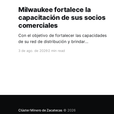
Milwaukee fortalece la
capacitación de sus socios
comerciales
Con el objetivo de fortalecer las capacidades
de su red de distribución y brindar
herramientas que contribuyan a mejorar el
3 de ago. de 2026
2 min read
desempeño comercial y técnico, Milwaukee
llevó a cabo una capacitación interna en las
instalaciones del Clúster Minero de Zacatecas,
dirigida a la fuerza de ventas de su distribuidor
FiZac. La
Clúster Minero de Zacatecas
© 2026