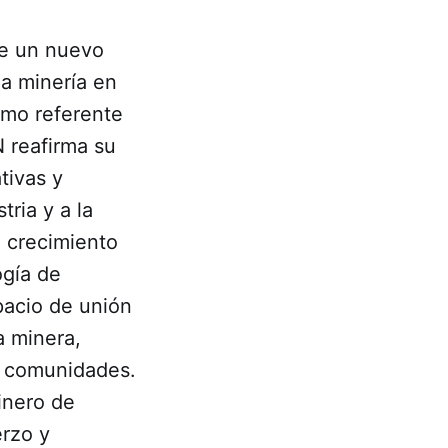
de un nuevo
la minería en
omo referente
 reafirma su
tivas y
ria y a la
 crecimiento
ogía de
pacio de unión
a minera,
as comunidades.
inero de
erzo y