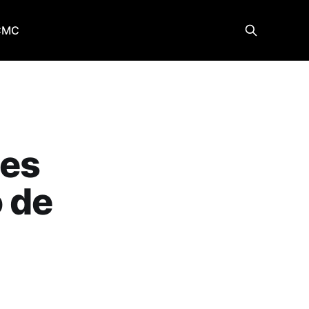
CMC
les
o de