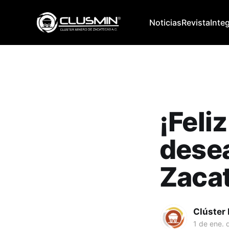
Noticias
Revista
Inte
¡Feli
desea
Zaca
Clúster
1 de ene. 