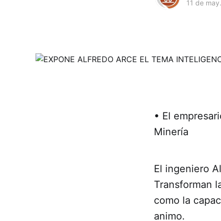
11 de may
• El empresari
Minería
El ingeniero A
Transforman la
como la capaci
animo.