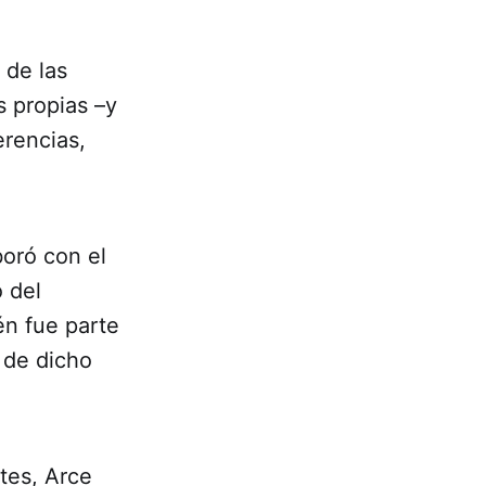
 de las
 propias –y
erencias,
boró con el
 del
én fue parte
 de dicho
tes, Arce