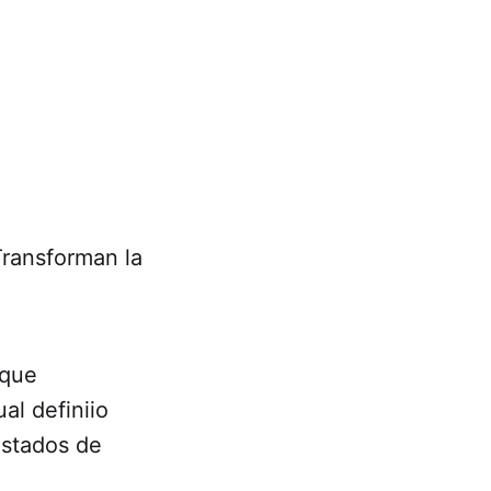
Transforman la
 que
al definiio
estados de