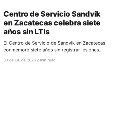
Centro de Servicio Sandvik
en Zacatecas celebra siete
años sin LTIs
El Centro de Servicio de Sandvik en Zacatecas
conmemoró siete años sin registrar lesiones
con tiempo perdido (LTIs), un logro que refleja
30 de jul. de 2026
2 min read
la consolidación de una cultura de seguridad
construida de manera constante y que
contribuye al fortalecimiento del ecosistema
minero del estado. La minería en Zacatecas se
ha consolidado
Powered by Ghost