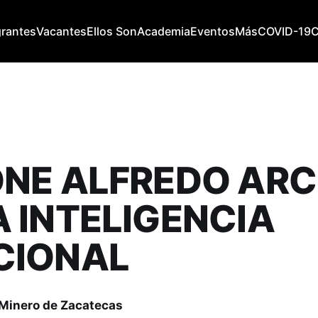
grantes
Vacantes
Ellos Son
Academia
Eventos
Más
COVID-19
NE ALFREDO ARC
 INTELIGENCIA
CIONAL
 Minero de Zacatecas