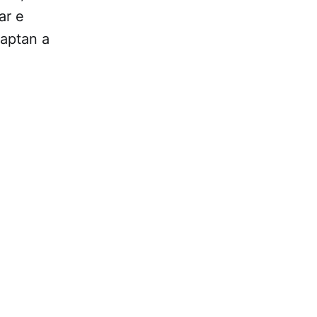
ar e
daptan a