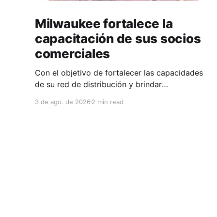
Milwaukee fortalece la
capacitación de sus socios
comerciales
Con el objetivo de fortalecer las capacidades
de su red de distribución y brindar
herramientas que contribuyan a mejorar el
3 de ago. de 2026
2 min read
desempeño comercial y técnico, Milwaukee
llevó a cabo una capacitación interna en las
instalaciones del Clúster Minero de Zacatecas,
dirigida a la fuerza de ventas de su distribuidor
FiZac. La
Clúster Minero de Zacatecas
© 2026