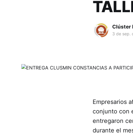
TALL
Clúster
3 de sep.
Empresarios a
conjunto con e
entregaron cer
durante el me