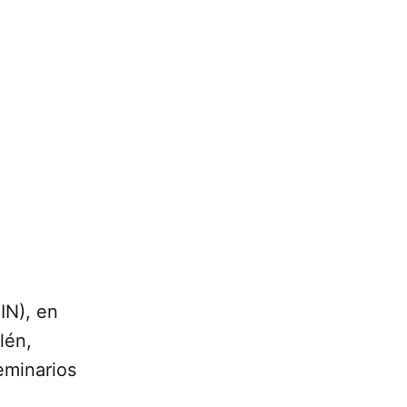
IN), en
lén,
eminarios