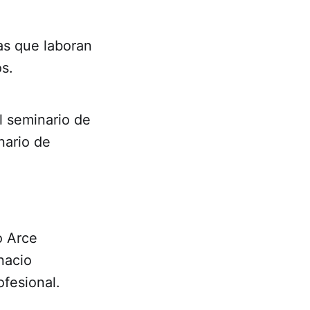
as que laboran
os.
l seminario de
nario de
o Arce
nacio
fesional.