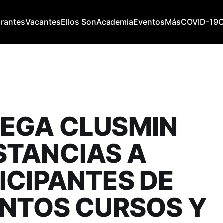
grantes
Vacantes
Ellos Son
Academia
Eventos
Más
COVID-19
EGA CLUSMIN
TANCIAS A
ICIPANTES DE
INTOS CURSOS Y