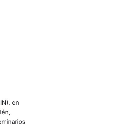
IN), en
lén,
eminarios