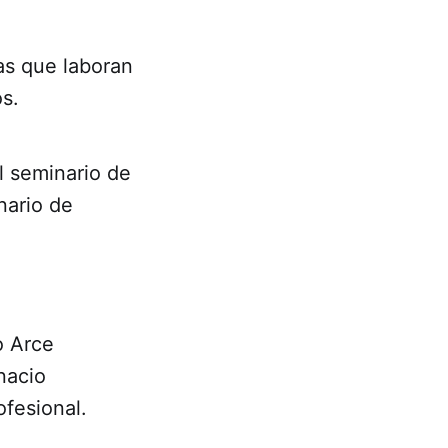
as que laboran
os.
l seminario de
nario de
o Arce
nacio
fesional.