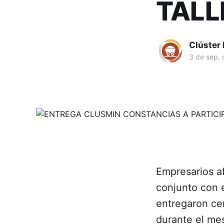
TALL
Clúster
3 de sep.
Empresarios a
conjunto con e
entregaron cer
durante el me