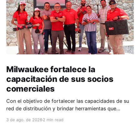
Milwaukee fortalece la
capacitación de sus socios
comerciales
Con el objetivo de fortalecer las capacidades de su
red de distribución y brindar herramientas que
contribuyan a mejorar el desempeño comercial y
3 de ago. de 2026
2 min read
técnico, Milwaukee llevó a cabo una capacitación
interna en las instalaciones del Clúster Minero de
Zacatecas, dirigida a la fuerza de ventas de su