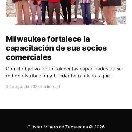
Milwaukee fortalece la
capacitación de sus socios
comerciales
Con el objetivo de fortalecer las capacidades de su
red de distribución y brindar herramientas que
contribuyan a mejorar el desempeño comercial y
3 de ago. de 2026
2 min read
técnico, Milwaukee llevó a cabo una capacitación
interna en las instalaciones del Clúster Minero de
Zacatecas, dirigida a la fuerza de ventas de su
distribuidor FiZac. La
Clúster Minero de Zacatecas
© 2026