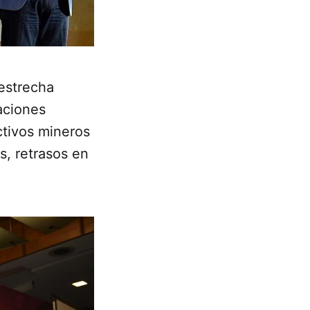
 estrecha
aciones
ctivos mineros
s, retrasos en