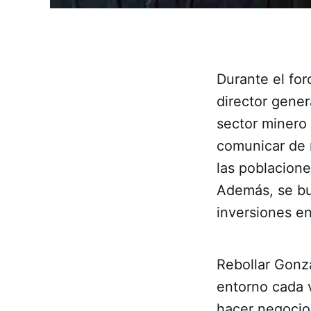
Durante el for
director gener
sector minero
comunicar de m
las poblacione
Además, se bus
inversiones en
Rebollar Gonz
entorno cada 
hacer negocio