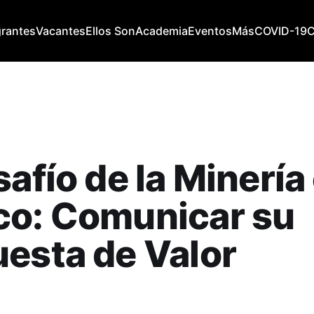
grantes
Vacantes
Ellos Son
Academia
Eventos
Más
COVID-19
safío de la Minería
co: Comunicar su
esta de Valor