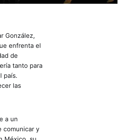
ar González,
ue enfrenta el
dad de
ería tanto para
 país.
cer las
e a un
e comunicar y
n México, su