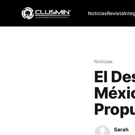
Noticias
Revista
Inte
Noticias
El De
Méxi
Propu
Sarah