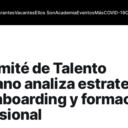
grantes
Vacantes
Ellos Son
Academia
Eventos
Más
COVID-19
mité de Talento
o analiza estrat
boarding y forma
sional