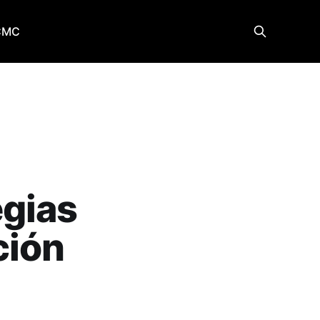
CMC
egias
ción