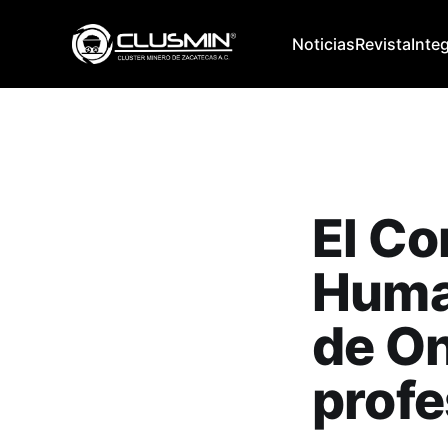
Noticias
Revista
Inte
El Co
Human
de On
profe