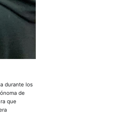
va durante los
utónoma de
ura que
era