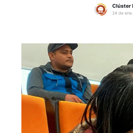
Clúster
24 de ene