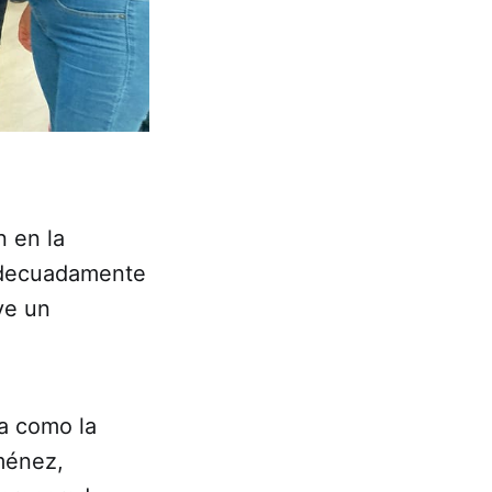
n en la
 adecuadamente
ve un
ia como la
ménez,