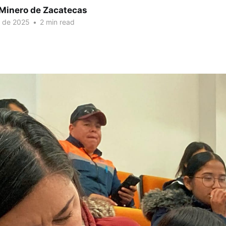
 Minero de Zacatecas
. de 2025
•
2 min read