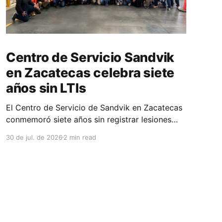
Centro de Servicio Sandvik
en Zacatecas celebra siete
años sin LTIs
El Centro de Servicio de Sandvik en Zacatecas
conmemoró siete años sin registrar lesiones
con tiempo perdido (LTIs), un logro que refleja
30 de jul. de 2026
2 min read
la consolidación de una cultura de seguridad
construida de manera constante y que
contribuye al fortalecimiento del ecosistema
minero del estado. La minería en Zacatecas se
ha consolidado