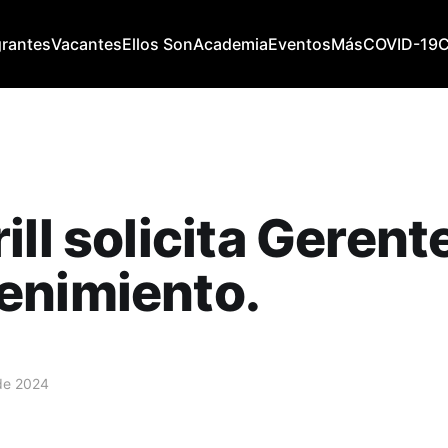
grantes
Vacantes
Ellos Son
Academia
Eventos
Más
COVID-19
ill solicita Gerent
enimiento.
de 2024