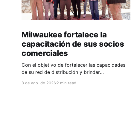
Milwaukee fortalece la
capacitación de sus socios
comerciales
Con el objetivo de fortalecer las capacidades
de su red de distribución y brindar
herramientas que contribuyan a mejorar el
3 de ago. de 2026
2 min read
desempeño comercial y técnico, Milwaukee
llevó a cabo una capacitación interna en las
instalaciones del Clúster Minero de Zacatecas,
dirigida a la fuerza de ventas de su distribuidor
FiZac. La