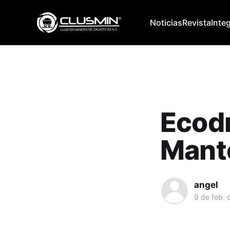
Noticias
Revista
Inte
Ecodr
Mant
angel
9 de feb. 