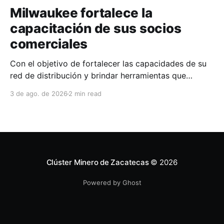
Milwaukee fortalece la
capacitación de sus socios
comerciales
Con el objetivo de fortalecer las capacidades de su
red de distribución y brindar herramientas que
contribuyan a mejorar el desempeño comercial y
3 de ago. de 2026
2 min read
técnico, Milwaukee llevó a cabo una capacitación
interna en las instalaciones del Clúster Minero de
Zacatecas, dirigida a la fuerza de ventas de su
distribuidor FiZac. La
Clúster Minero de Zacatecas
© 2026
Powered by Ghost