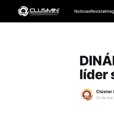
Noticias
Revista
Inte
DINÁ
líder
Clúster
22 de mar