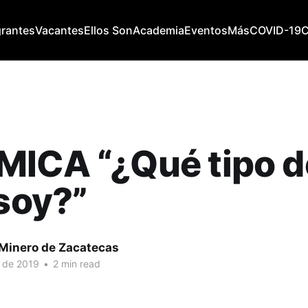
grantes
Vacantes
Ellos Son
Academia
Eventos
Más
COVID-19
MICA “¿Qué tipo d
 soy?”
 Minero de Zacatecas
. de 2019
•
2 min read