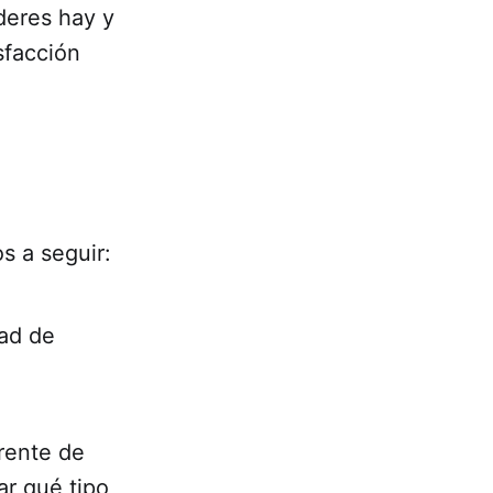
deres hay y
sfacción
os a seguir:
dad de
erente de
ar qué tipo