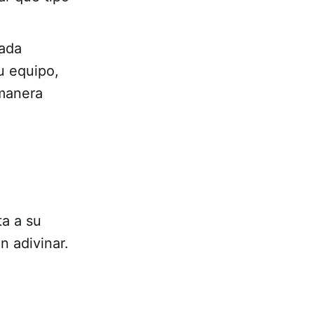
cada
u equipo,
 manera
a a su
n adivinar.