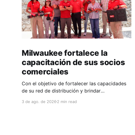
Milwaukee fortalece la
capacitación de sus socios
comerciales
Con el objetivo de fortalecer las capacidades
de su red de distribución y brindar
herramientas que contribuyan a mejorar el
3 de ago. de 2026
2 min read
desempeño comercial y técnico, Milwaukee
llevó a cabo una capacitación interna en las
instalaciones del Clúster Minero de Zacatecas,
dirigida a la fuerza de ventas de su distribuidor
FiZac. La