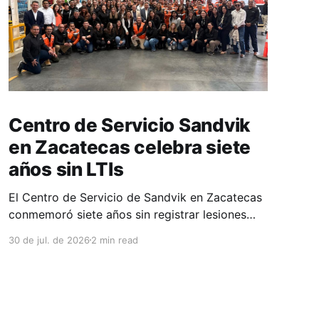
Centro de Servicio Sandvik
en Zacatecas celebra siete
años sin LTIs
El Centro de Servicio de Sandvik en Zacatecas
conmemoró siete años sin registrar lesiones
con tiempo perdido (LTIs), un logro que refleja
30 de jul. de 2026
2 min read
la consolidación de una cultura de seguridad
construida de manera constante y que
contribuye al fortalecimiento del ecosistema
minero del estado. La minería en Zacatecas se
ha consolidado