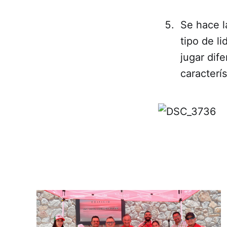
Se hace l
tipo de l
jugar dif
caracterís