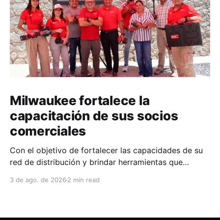
Milwaukee fortalece la
capacitación de sus socios
comerciales
Con el objetivo de fortalecer las capacidades de su
red de distribución y brindar herramientas que
contribuyan a mejorar el desempeño comercial y
3 de ago. de 2026
2 min read
técnico, Milwaukee llevó a cabo una capacitación
interna en las instalaciones del Clúster Minero de
Zacatecas, dirigida a la fuerza de ventas de su