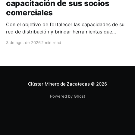
capacitación de sus socios
comerciales
Con el objetivo de fortalecer las capacidades de su
red de distribución y brindar herramientas que
contribuyan a mejorar el desempeño comercial y
3 de ago. de 2026
2 min read
técnico, Milwaukee llevó a cabo una capacitación
interna en las instalaciones del Clúster Minero de
Zacatecas, dirigida a la fuerza de ventas de su
distribuidor FiZac. La
Clúster Minero de Zacatecas
© 2026
Powered by Ghost