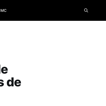
CMC
de
s de