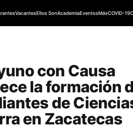
grantes
Vacantes
Ellos Son
Academia
Eventos
Más
COVID-19
yuno con Causa
lece la formación 
iantes de Ciencia
erra en Zacatecas