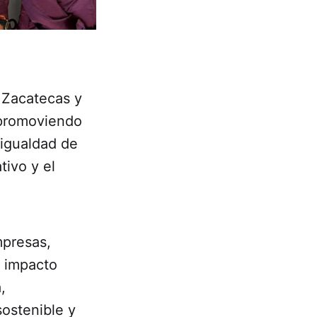
 Zacatecas y
 promoviendo
 igualdad de
tivo y el
mpresas,
n impacto
,
sostenible y