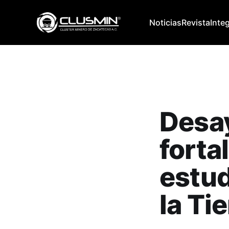
Noticias
Revista
Inte
Desa
forta
estud
la Ti