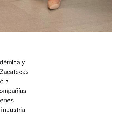
adémica y
 Zacatecas
ó a
compañías
ienes
 industria