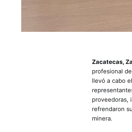
Zacatecas, Z
profesional d
llevó a cabo e
representante
proveedoras, i
refrendaron su
minera.