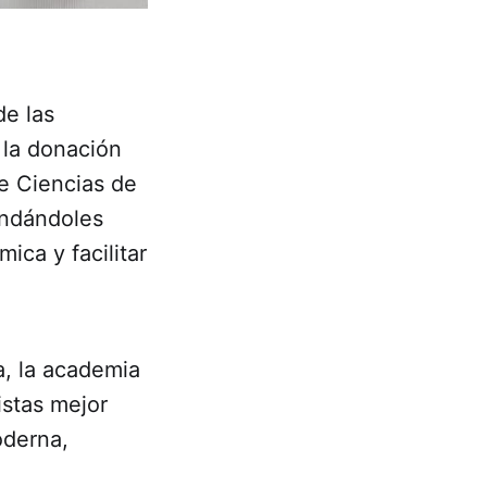
de las
r la donación
de Ciencias de
indándoles
ica y facilitar
a, la academia
istas mejor
oderna,