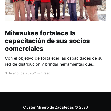
Milwaukee fortalece la
capacitación de sus socios
comerciales
Con el objetivo de fortalecer las capacidades de su
red de distribución y brindar herramientas que
contribuyan a mejorar el desempeño comercial y
3 de ago. de 2026
2 min read
técnico, Milwaukee llevó a cabo una capacitación
interna en las instalaciones del Clúster Minero de
Zacatecas, dirigida a la fuerza de ventas de su
distribuidor FiZac. La
Clúster Minero de Zacatecas
© 2026