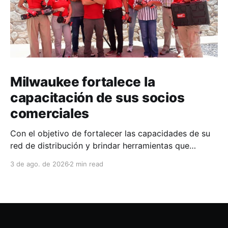
Milwaukee fortalece la
capacitación de sus socios
comerciales
Con el objetivo de fortalecer las capacidades de su
red de distribución y brindar herramientas que
contribuyan a mejorar el desempeño comercial y
3 de ago. de 2026
2 min read
técnico, Milwaukee llevó a cabo una capacitación
interna en las instalaciones del Clúster Minero de
Zacatecas, dirigida a la fuerza de ventas de su
distribuidor FiZac. La