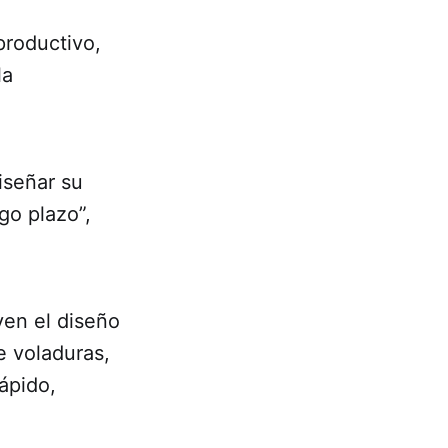
productivo,
la
iseñar su
go plazo”,
yen el diseño
e voladuras,
rápido,