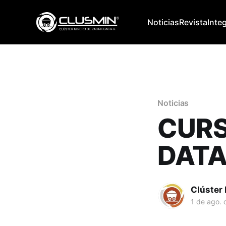
Noticias
Revista
Inte
Noticias
CURS
DATA
Clúster
1 de ago. 