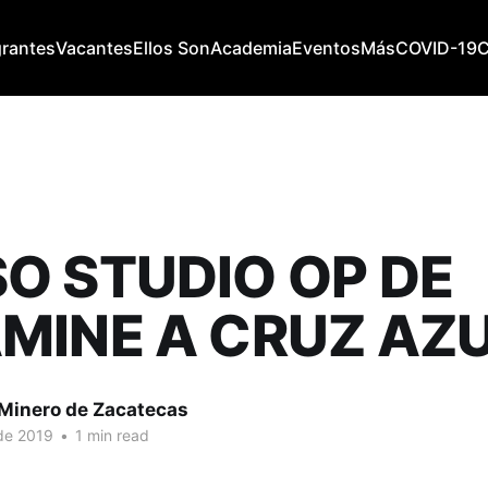
grantes
Vacantes
Ellos Son
Academia
Eventos
Más
COVID-19
O STUDIO OP DE
MINE A CRUZ AZ
 Minero de Zacatecas
de 2019
•
1 min read