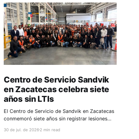
Centro de Servicio Sandvik
en Zacatecas celebra siete
años sin LTIs
El Centro de Servicio de Sandvik en Zacatecas
conmemoró siete años sin registrar lesiones
con tiempo perdido (LTIs), un logro que refleja
30 de jul. de 2026
2 min read
la consolidación de una cultura de seguridad