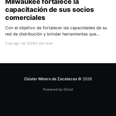
Milwaukee fortalece la
capacitación de sus socios
comerciales
Con el objetivo de fortalecer las capacidades de su
red de distribución y brindar herramientas que
contribuyan a mejorar el desempeño comercial y
3 de ago. de 2026
2 min read
técnico, Milwaukee llevó a cabo una capacitación
interna en las instalaciones del Clúster Minero de
Zacatecas, dirigida a la fuerza de ventas de su
distribuidor FiZac. La
Clúster Minero de Zacatecas
© 2026
Powered by Ghost