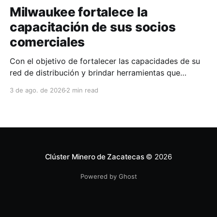
Milwaukee fortalece la
capacitación de sus socios
comerciales
Con el objetivo de fortalecer las capacidades de su
red de distribución y brindar herramientas que
contribuyan a mejorar el desempeño comercial y
3 de ago. de 2026
2 min read
técnico, Milwaukee llevó a cabo una capacitación
interna en las instalaciones del Clúster Minero de
Zacatecas, dirigida a la fuerza de ventas de su
distribuidor FiZac. La
Clúster Minero de Zacatecas
© 2026
Powered by Ghost