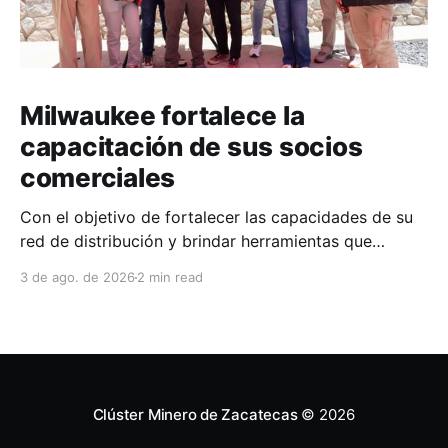
Milwaukee fortalece la
capacitación de sus socios
comerciales
Con el objetivo de fortalecer las capacidades de su
red de distribución y brindar herramientas que
contribuyan a mejorar el desempeño comercial y
3 de ago. de 2026
2 min read
técnico, Milwaukee llevó a cabo una capacitación
interna en las instalaciones del Clúster Minero de
Zacatecas, dirigida a la fuerza de ventas de su
distribuidor FiZac. La
Clúster Minero de Zacatecas
© 2026