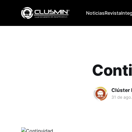
Noticias
Revista
Inte
Cont
Clúster
31 de ago