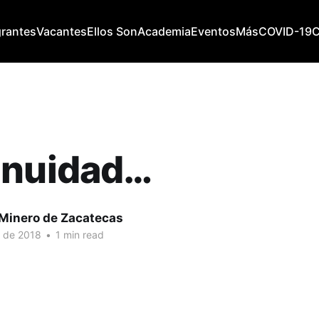
grantes
Vacantes
Ellos Son
Academia
Eventos
Más
COVID-19
inuidad…
 Minero de Zacatecas
. de 2018
•
1 min read