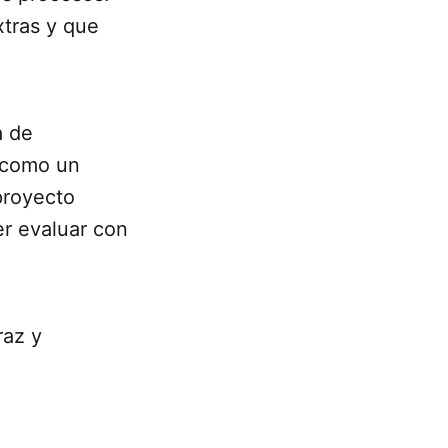
xtras y que
a de
n como un
proyecto
er evaluar con
raz y