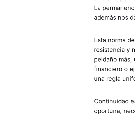
La permanenci
además nos da
Esta norma de 
resistencia y
peldaño más, u
financiero o e
una regla uni
Continuidad e
oportuna, nec