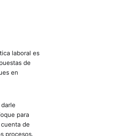
tica laboral es
puestas de
pues en
 darle
foque para
 cuenta de
os procesos.