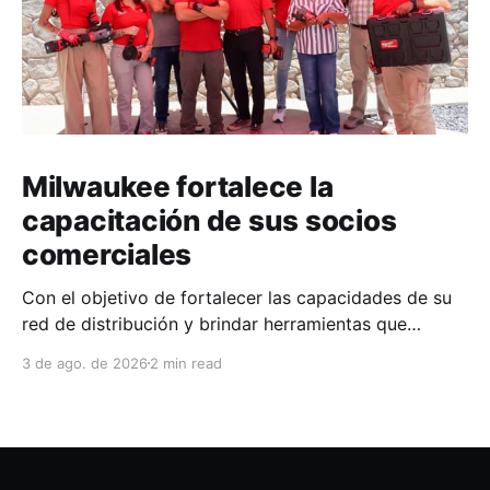
Milwaukee fortalece la
capacitación de sus socios
comerciales
Con el objetivo de fortalecer las capacidades de su
red de distribución y brindar herramientas que
contribuyan a mejorar el desempeño comercial y
3 de ago. de 2026
2 min read
técnico, Milwaukee llevó a cabo una capacitación
interna en las instalaciones del Clúster Minero de
Zacatecas, dirigida a la fuerza de ventas de su
distribuidor FiZac. La