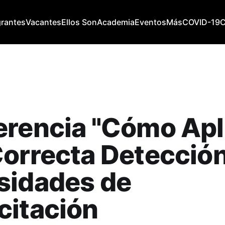
grantes
Vacantes
Ellos Son
Academia
Eventos
Más
COVID-19
rencia "Cómo Apl
orrecta Detecció
sidades de
citación