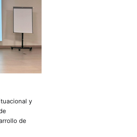
ituacional y
 de
rrollo de