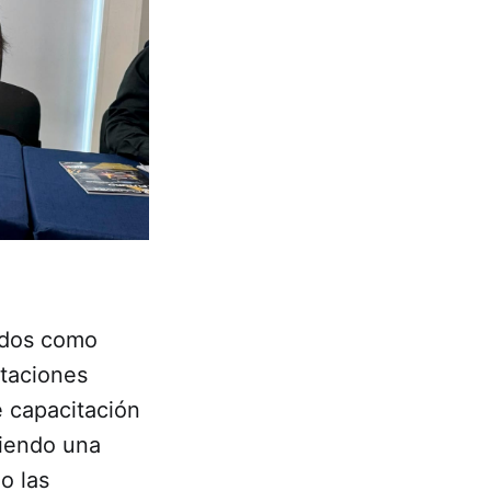
tados como
itaciones
 capacitación
viendo una
o las