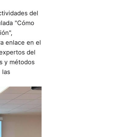
ctividades del
tulada "Cómo
ión",
ra enlace en el
 expertos del
as y métodos
 las