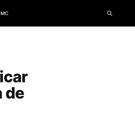
CMC
icar
n de