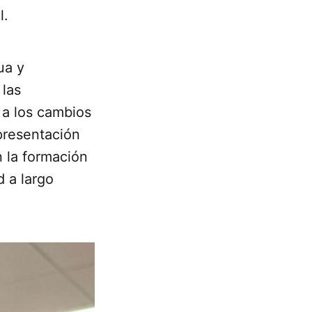
l.
ua y
 las
 a los cambios
 presentación
n la formación
d a largo