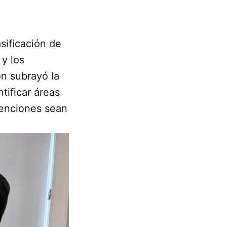
asificación de
 y los
ón subrayó la
tificar áreas
venciones sean