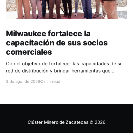
Milwaukee fortalece la
capacitación de sus socios
comerciales
Con el objetivo de fortalecer las capacidades de su
red de distribución y brindar herramientas que
contribuyan a mejorar el desempeño comercial y
3 de ago. de 2026
2 min read
técnico, Milwaukee llevó a cabo una capacitación
interna en las instalaciones del Clúster Minero de
Zacatecas, dirigida a la fuerza de ventas de su
distribuidor FiZac. La
Clúster Minero de Zacatecas
© 2026