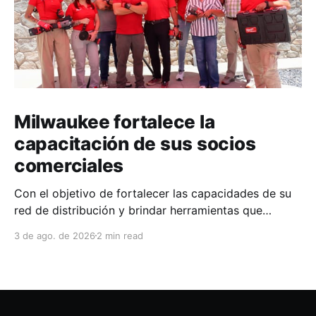
Milwaukee fortalece la
capacitación de sus socios
comerciales
Con el objetivo de fortalecer las capacidades de su
red de distribución y brindar herramientas que
contribuyan a mejorar el desempeño comercial y
3 de ago. de 2026
2 min read
técnico, Milwaukee llevó a cabo una capacitación
interna en las instalaciones del Clúster Minero de
Zacatecas, dirigida a la fuerza de ventas de su
distribuidor FiZac. La