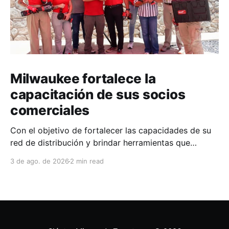
Milwaukee fortalece la
capacitación de sus socios
comerciales
Con el objetivo de fortalecer las capacidades de su
red de distribución y brindar herramientas que
contribuyan a mejorar el desempeño comercial y
3 de ago. de 2026
2 min read
técnico, Milwaukee llevó a cabo una capacitación
interna en las instalaciones del Clúster Minero de
Zacatecas, dirigida a la fuerza de ventas de su
distribuidor FiZac. La