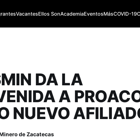
grantes
Vacantes
Ellos Son
Academia
Eventos
Más
COVID-19
MIN DA LA
VENIDA A PROAC
 NUEVO AFILIAD
 Minero de Zacatecas