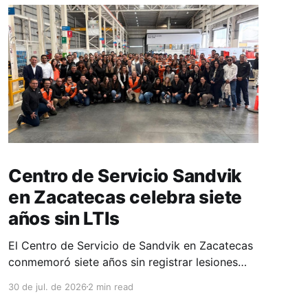
Centro de Servicio Sandvik
en Zacatecas celebra siete
años sin LTIs
El Centro de Servicio de Sandvik en Zacatecas
conmemoró siete años sin registrar lesiones
con tiempo perdido (LTIs), un logro que refleja
30 de jul. de 2026
2 min read
la consolidación de una cultura de seguridad