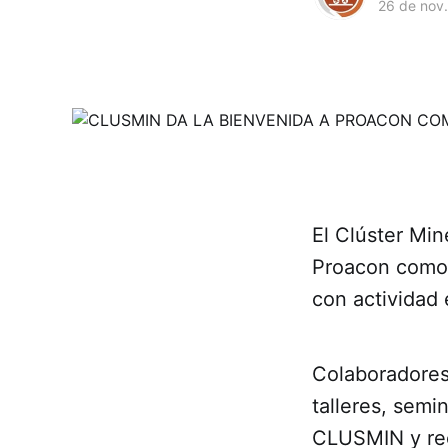
26 de nov
El Clúster Mi
Proacon como n
con actividad 
Colaboradores
talleres, semi
CLUSMIN y rec